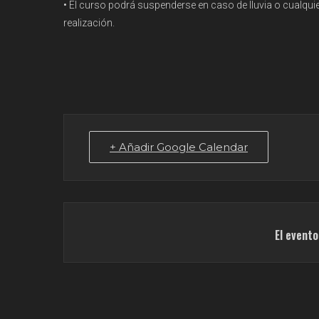
•
El curso podrá suspenderse en caso de lluvia o cualquier
realización.
+ Añadir Google Calendar
El event