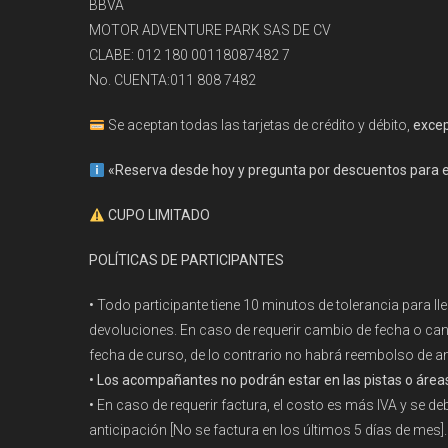
BBVA
MOTOR ADVENTURE PARK SAS DE CV
CLABE: 012 180 00118087482 7
No. CUENTA:011 808 7482
Se aceptan todas las tarjetas de crédito y débito,
exce
«Reserva desde hoy y p
regunta por descuentos para 
CUPO LIMITADO
POLÍTICAS DE PARTICIPANTES
•
Todo participante tiene 10 minutos de tolerancia para lle
devoluciones. En caso de requerir cambio de fecha o can
fecha de curso, de lo contrario no habrá reembolso de an
• Los acompañantes no podrán estar en las pistas o áreas
•
En caso de requerir factura, el costo es más IVA y se d
anticipación [No se factura en los últimos 5 días de mes].