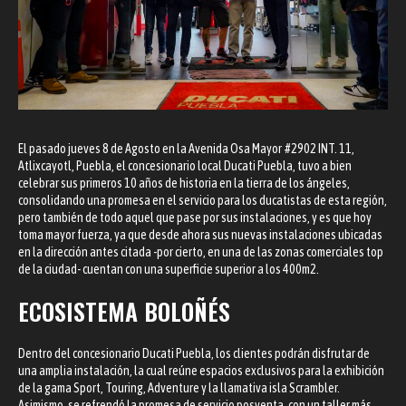
El pasado jueves 8 de Agosto en la Avenida Osa Mayor #2902 INT. 11,
Atlixcayotl, Puebla, el concesionario local Ducati Puebla, tuvo a bien
celebrar sus primeros 10 años de historia en la tierra de los ángeles,
consolidando una promesa en el servicio para los ducatistas de esta región,
pero también de todo aquel que pase por sus instalaciones, y es que hoy
toma mayor fuerza, ya que desde ahora sus nuevas instalaciones ubicadas
en la dirección antes citada -por cierto, en una de las zonas comerciales top
de la ciudad- cuentan con una superficie superior a los 400m2.
ECOSISTEMA BOLOÑÉS
Dentro del concesionario Ducati Puebla, los clientes podrán disfrutar de
una amplia instalación, la cual reúne espacios exclusivos para la exhibición
de la gama Sport, Touring, Adventure y la llamativa isla Scrambler.
Asimismo, se refrendó la promesa de servicio posventa, con un taller más