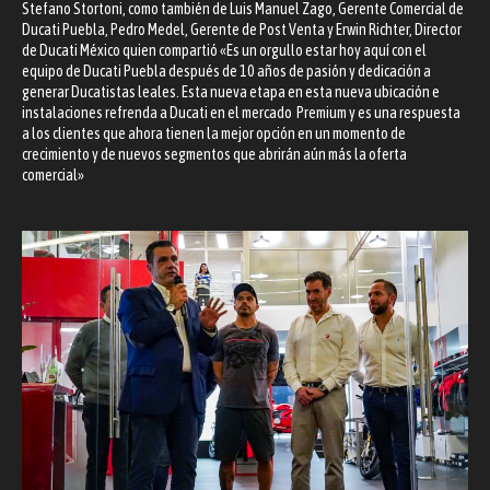
Stefano Stortoni, como también de Luis Manuel Zago, Gerente Comercial de
Ducati Puebla, Pedro Medel, Gerente de Post Venta y Erwin Richter, Director
de Ducati México quien compartió «Es un orgullo estar hoy aquí con el
equipo de Ducati Puebla después de 10 años de pasión y dedicación a
generar Ducatistas leales. Esta nueva etapa en esta nueva ubicación e
instalaciones refrenda a Ducati en el mercado Premium y es una respuesta
a los clientes que ahora tienen la mejor opción en un momento de
crecimiento y de nuevos segmentos que abrirán aún más la oferta
comercial»